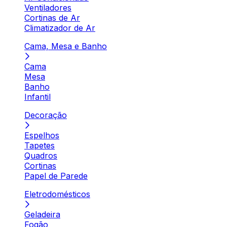
Ventiladores
Cortinas de Ar
Climatizador de Ar
Cama, Mesa e Banho
Cama
Mesa
Banho
Infantil
Decoração
Espelhos
Tapetes
Quadros
Cortinas
Papel de Parede
Eletrodomésticos
Geladeira
Fogão