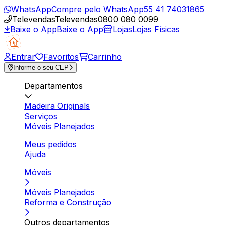
WhatsApp
Compre pelo WhatsApp
55 41 74031865
Televendas
Televendas
0800 080 0099
Baixe o App
Baixe o App
Lojas
Lojas Físicas
Entrar
Favoritos
Carrinho
Informe o seu CEP
Departamentos
Madeira Originals
Serviços
Móveis Planejados
Meus pedidos
Ajuda
Móveis
Móveis Planejados
Reforma e Construção
Outros departamentos