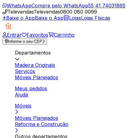
WhatsApp
Compre pelo WhatsApp
55 41 74031865
Televendas
Televendas
0800 080 0099
Baixe o App
Baixe o App
Lojas
Lojas Físicas
Entrar
Favoritos
Carrinho
Informe o seu CEP
Departamentos
Madeira Originals
Serviços
Móveis Planejados
Meus pedidos
Ajuda
Móveis
Móveis Planejados
Reforma e Construção
Outros departamentos