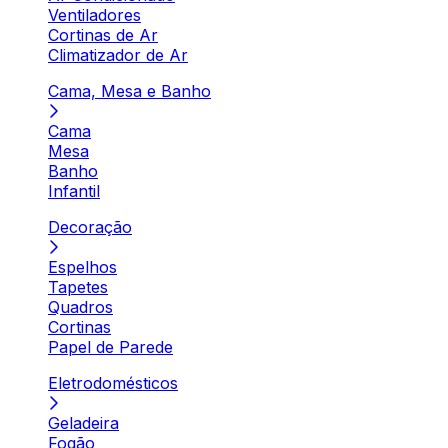
Ventiladores
Cortinas de Ar
Climatizador de Ar
Cama, Mesa e Banho
Cama
Mesa
Banho
Infantil
Decoração
Espelhos
Tapetes
Quadros
Cortinas
Papel de Parede
Eletrodomésticos
Geladeira
Fogão