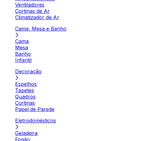
Ventiladores
Cortinas de Ar
Climatizador de Ar
Cama, Mesa e Banho
Cama
Mesa
Banho
Infantil
Decoração
Espelhos
Tapetes
Quadros
Cortinas
Papel de Parede
Eletrodomésticos
Geladeira
Fogão