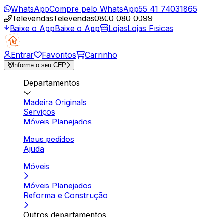
WhatsApp
Compre pelo WhatsApp
55 41 74031865
Televendas
Televendas
0800 080 0099
Baixe o App
Baixe o App
Lojas
Lojas Físicas
Entrar
Favoritos
Carrinho
Informe o seu CEP
Departamentos
Madeira Originals
Serviços
Móveis Planejados
Meus pedidos
Ajuda
Móveis
Móveis Planejados
Reforma e Construção
Outros departamentos