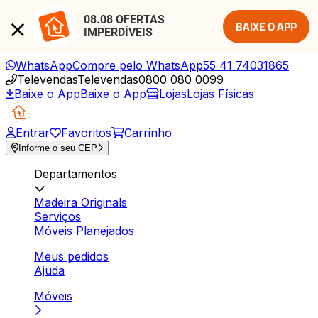
08.08 OFERTAS 
BAIXE O APP
IMPERDÍVEIS
WhatsApp
Compre pelo WhatsApp
55 41 74031865
Televendas
Televendas
0800 080 0099
Baixe o App
Baixe o App
Lojas
Lojas Físicas
Entrar
Favoritos
Carrinho
Informe o seu CEP
Departamentos
Madeira Originals
Serviços
Móveis Planejados
Meus pedidos
Ajuda
Móveis