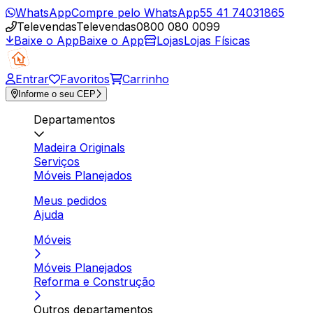
WhatsApp
Compre pelo WhatsApp
55 41 74031865
Televendas
Televendas
0800 080 0099
Baixe o App
Baixe o App
Lojas
Lojas Físicas
Entrar
Favoritos
Carrinho
Informe o seu CEP
Departamentos
Madeira Originals
Serviços
Móveis Planejados
Meus pedidos
Ajuda
Móveis
Móveis Planejados
Reforma e Construção
Outros departamentos