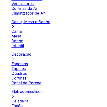
Ventiladores
Cortinas de Ar
Climatizador de Ar
Cama, Mesa e Banho
Cama
Mesa
Banho
Infantil
Decoração
Espelhos
Tapetes
Quadros
Cortinas
Papel de Parede
Eletrodomésticos
Geladeira
Fogão