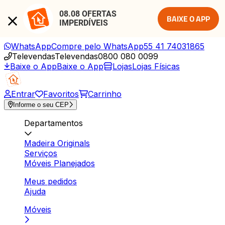
08.08 OFERTAS 
BAIXE O APP
IMPERDÍVEIS
WhatsApp
Compre pelo WhatsApp
55 41 74031865
Televendas
Televendas
0800 080 0099
Baixe o App
Baixe o App
Lojas
Lojas Físicas
Entrar
Favoritos
Carrinho
Informe o seu CEP
Departamentos
Madeira Originals
Serviços
Móveis Planejados
Meus pedidos
Ajuda
Móveis