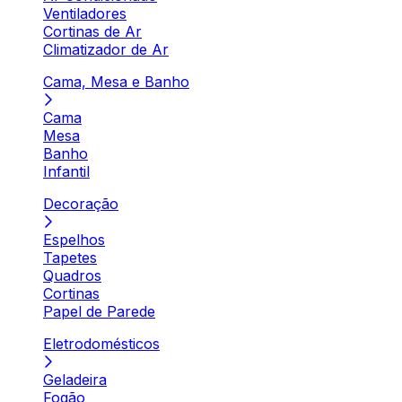
Ventiladores
Cortinas de Ar
Climatizador de Ar
Cama, Mesa e Banho
Cama
Mesa
Banho
Infantil
Decoração
Espelhos
Tapetes
Quadros
Cortinas
Papel de Parede
Eletrodomésticos
Geladeira
Fogão