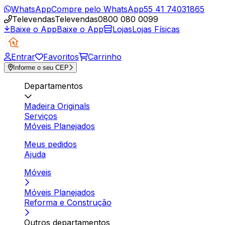
WhatsApp
Compre pelo WhatsApp
55 41 74031865
Televendas
Televendas
0800 080 0099
Baixe o App
Baixe o App
Lojas
Lojas Físicas
Entrar
Favoritos
Carrinho
Informe o seu CEP
Departamentos
Madeira Originals
Serviços
Móveis Planejados
Meus pedidos
Ajuda
Móveis
Móveis Planejados
Reforma e Construção
Outros departamentos