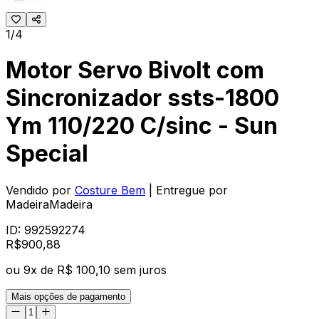
1/4
Motor Servo Bivolt com
Sincronizador ssts-1800
Ym 110/220 C/sinc - Sun
Special
Vendido por
Costure Bem
| Entregue por
MadeiraMadeira
ID:
992592274
R$
900
,
88
ou
9
x de
R$ 100,10
sem juros
Mais opções de pagamento