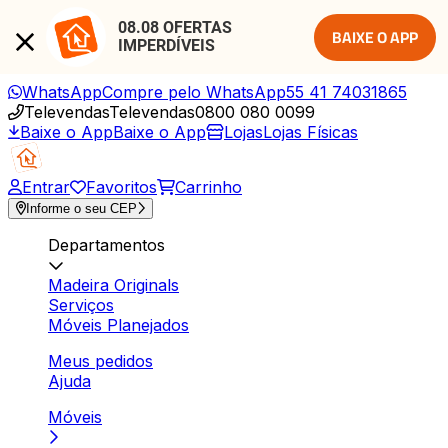
08.08 OFERTAS 
BAIXE O APP
IMPERDÍVEIS
WhatsApp
Compre pelo WhatsApp
55 41 74031865
Televendas
Televendas
0800 080 0099
Baixe o App
Baixe o App
Lojas
Lojas Físicas
Entrar
Favoritos
Carrinho
Informe o seu CEP
Departamentos
Madeira Originals
Serviços
Móveis Planejados
Meus pedidos
Ajuda
Móveis