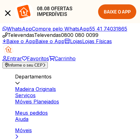
08.08 OFERTAS 
BAIXE O APP
IMPERDÍVEIS
WhatsApp
Compre pelo WhatsApp
55 41 74031865
Televendas
Televendas
0800 080 0099
Baixe o App
Baixe o App
Lojas
Lojas Físicas
Entrar
Favoritos
Carrinho
Informe o seu CEP
Departamentos
Madeira Originals
Serviços
Móveis Planejados
Meus pedidos
Ajuda
Móveis