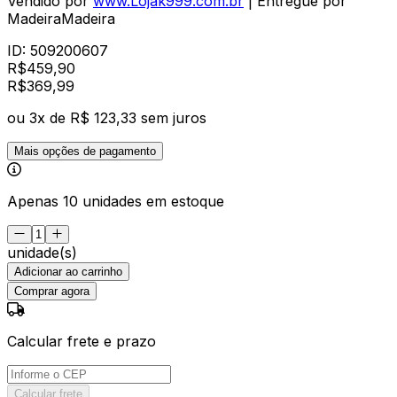
Vendido por
www.Lojak999.com.br
| Entregue por
MadeiraMadeira
ID:
509200607
R$
459,90
R$
369
,
99
ou
3
x de
R$ 123,33
sem juros
Mais opções de pagamento
Apenas 10 unidades em estoque
unidade(s)
Adicionar ao carrinho
Comprar agora
Calcular frete e prazo
Calcular frete