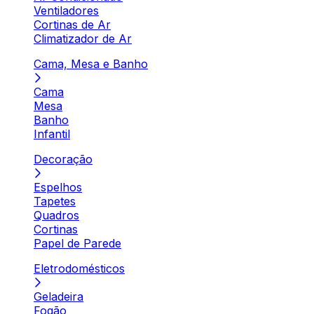
Ventiladores
Cortinas de Ar
Climatizador de Ar
Cama, Mesa e Banho
Cama
Mesa
Banho
Infantil
Decoração
Espelhos
Tapetes
Quadros
Cortinas
Papel de Parede
Eletrodomésticos
Geladeira
Fogão