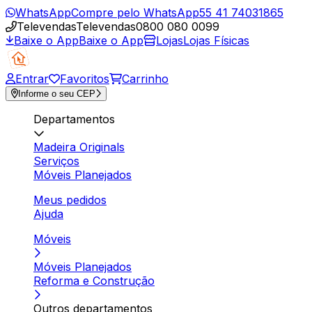
WhatsApp
Compre pelo WhatsApp
55 41 74031865
Televendas
Televendas
0800 080 0099
Baixe o App
Baixe o App
Lojas
Lojas Físicas
Entrar
Favoritos
Carrinho
Informe o seu CEP
Departamentos
Madeira Originals
Serviços
Móveis Planejados
Meus pedidos
Ajuda
Móveis
Móveis Planejados
Reforma e Construção
Outros departamentos