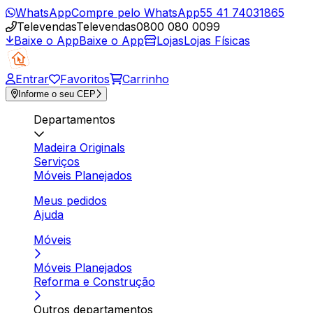
WhatsApp
Compre pelo WhatsApp
55 41 74031865
Televendas
Televendas
0800 080 0099
Baixe o App
Baixe o App
Lojas
Lojas Físicas
Entrar
Favoritos
Carrinho
Informe o seu CEP
Departamentos
Madeira Originals
Serviços
Móveis Planejados
Meus pedidos
Ajuda
Móveis
Móveis Planejados
Reforma e Construção
Outros departamentos