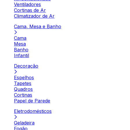
Ventiladores
Cortinas de Ar
Climatizador de Ar
Cama, Mesa e Banho
Cama
Mesa
Banho
Infantil
Decoração
Espelhos
Tapetes
Quadros
Cortinas
Papel de Parede
Eletrodomésticos
Geladeira
Fogão