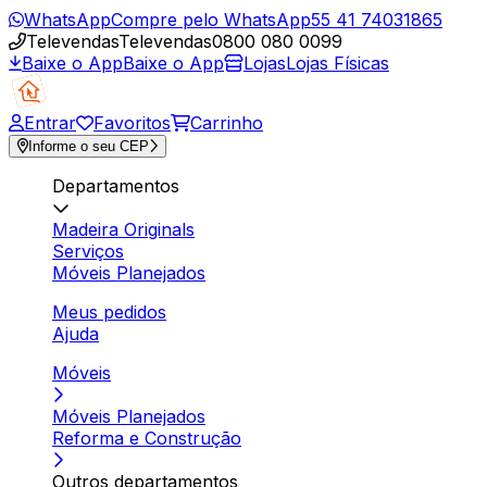
WhatsApp
Compre pelo WhatsApp
55 41 74031865
Televendas
Televendas
0800 080 0099
Baixe o App
Baixe o App
Lojas
Lojas Físicas
Entrar
Favoritos
Carrinho
Informe o seu CEP
Departamentos
Madeira Originals
Serviços
Móveis Planejados
Meus pedidos
Ajuda
Móveis
Móveis Planejados
Reforma e Construção
Outros departamentos