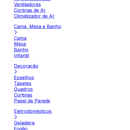
Ventiladores
Cortinas de Ar
Climatizador de Ar
Cama, Mesa e Banho
Cama
Mesa
Banho
Infantil
Decoração
Espelhos
Tapetes
Quadros
Cortinas
Papel de Parede
Eletrodomésticos
Geladeira
Fogão