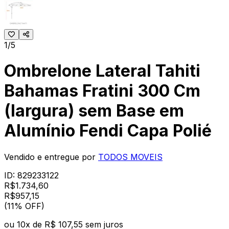
1/5
Ombrelone Lateral Tahiti
Bahamas Fratini 300 Cm
(largura) sem Base em
Alumínio Fendi Capa Polié
Vendido e entregue por
TODOS MOVEIS
ID:
829233122
R$
1.734,60
R$
957
,
15
(11% OFF)
ou
10
x de
R$ 107,55
sem juros