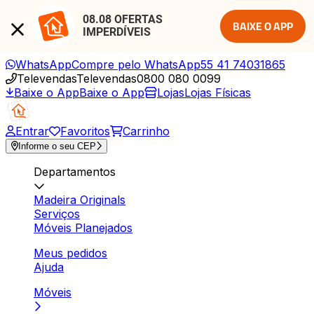
08.08 OFERTAS 
BAIXE O APP
IMPERDÍVEIS
WhatsApp
Compre pelo WhatsApp
55 41 74031865
Televendas
Televendas
0800 080 0099
Baixe o App
Baixe o App
Lojas
Lojas Físicas
Entrar
Favoritos
Carrinho
Informe o seu CEP
Departamentos
Madeira Originals
Serviços
Móveis Planejados
Meus pedidos
Ajuda
Móveis