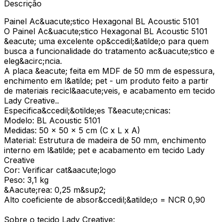
Descrição
Painel Ac&uacute;stico Hexagonal BL Acoustic 5101
O Painel Ac&uacute;stico Hexagonal BL Acoustic 5101
&eacute; uma excelente op&ccedil;&atilde;o para quem
busca a funcionalidade do tratamento ac&uacute;stico e
eleg&acirc;ncia.
A placa &eacute; feita em MDF de 50 mm de espessura,
enchimento em l&atilde; pet - um produto feito a partir
de materiais recicl&aacute;veis, e acabamento em tecido
Lady Creative..
Especifica&ccedil;&otilde;es T&eacute;cnicas:
Modelo: BL Acoustic 5101
Medidas: 50 x 50 x 5 cm (C x L x A)
Material: Estrutura de madeira de 50 mm, enchimento
interno em l&atilde; pet e acabamento em tecido Lady
Creative
Cor: Verificar cat&aacute;logo
Peso: 3,1 kg
&Aacute;rea: 0,25 m&sup2;
Alto coeficiente de absor&ccedil;&atilde;o = NCR 0,90
Sobre o tecido Lady Creative: