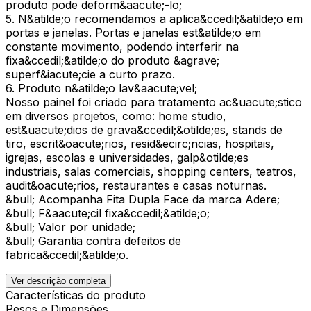
produto pode deform&aacute;-lo;
5. N&atilde;o recomendamos a aplica&ccedil;&atilde;o em
portas e janelas. Portas e janelas est&atilde;o em
constante movimento, podendo interferir na
fixa&ccedil;&atilde;o do produto &agrave;
superf&iacute;cie a curto prazo.
6. Produto n&atilde;o lav&aacute;vel;
Nosso painel foi criado para tratamento ac&uacute;stico
em diversos projetos, como: home studio,
est&uacute;dios de grava&ccedil;&otilde;es, stands de
tiro, escrit&oacute;rios, resid&ecirc;ncias, hospitais,
igrejas, escolas e universidades, galp&otilde;es
industriais, salas comerciais, shopping centers, teatros,
audit&oacute;rios, restaurantes e casas noturnas.
&bull; Acompanha Fita Dupla Face da marca Adere;
&bull; F&aacute;cil fixa&ccedil;&atilde;o;
&bull; Valor por unidade;
&bull; Garantia contra defeitos de
fabrica&ccedil;&atilde;o.
Ver descrição completa
Características do produto
Pesos e Dimensões