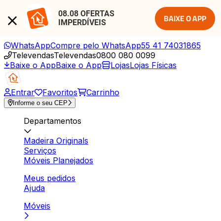
08.08 OFERTAS 
BAIXE O APP
IMPERDÍVEIS
WhatsApp
Compre pelo WhatsApp
55 41 74031865
Televendas
Televendas
0800 080 0099
Baixe o App
Baixe o App
Lojas
Lojas Físicas
Entrar
Favoritos
Carrinho
Informe o seu CEP
Departamentos
Madeira Originals
Serviços
Móveis Planejados
Meus pedidos
Ajuda
Móveis