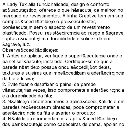
A Lady Tex alia funcionalidade, design e conforto
ac&uacute;stico, oferece o que h&aacute; de melhor no
mercado de revestimentos. A linha Creative tem em sua
composi&ccedil;&atilde;o o poli&eacute;ster,
por&eacute;m sem o aspecto de um revestimento
plastificado. Possui resist&ecirc;ncia ao rasgo e &agrave;
ruptura &oacute;tima durabilidade e solidez da cor
&agrave; luz.
Observa&ccedil;&otilde;es:
1. Antes de aplicar, verifique a superf&iacute;cie onde o
painel ser&aacute; instalado. Certifique-se de que a
parede n&atilde;o possua ondula&ccedil;&otilde;es,
texturas e sujeiras que impe&ccedil;am a ader&ecirc;ncia
da fita adesiva;
2. Evite fixar e desafixar o painel da parede
v&aacute;rias vezes, isso compromete a ader&ecirc;ncia
e a durabilidade da fita;
3. N&atilde;o recomendamos a aplica&ccedil;&atilde;o em
paredes rec&eacute;m pintadas, pode comprometer a
ader&ecirc;ncia da fita e avariar o produto;
4. N&atilde;o recomendamos a aplica&ccedil;&atilde;o
dos pain&eacute;is como cabeceiras de cama, apoiar no