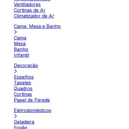
Ventiladores
Cortinas de Ar
Climatizador de Ar
Cama, Mesa e Banho
Cama
Mesa
Banho
Infantil
Decoração
Espelhos
Tapetes
Quadros
Cortinas
Papel de Parede
Eletrodomésticos
Geladeira
Fogão