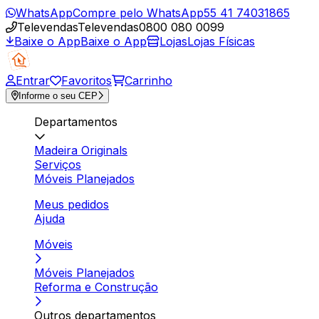
WhatsApp
Compre pelo WhatsApp
55 41 74031865
Televendas
Televendas
0800 080 0099
Baixe o App
Baixe o App
Lojas
Lojas Físicas
Entrar
Favoritos
Carrinho
Informe o seu CEP
Departamentos
Madeira Originals
Serviços
Móveis Planejados
Meus pedidos
Ajuda
Móveis
Móveis Planejados
Reforma e Construção
Outros departamentos