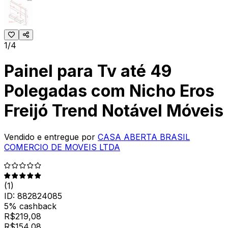
1/4
Painel para Tv até 49
Polegadas com Nicho Eros
Freijó Trend Notável Móveis
Vendido e entregue por
CASA ABERTA BRASIL
COMERCIO DE MOVEIS LTDA
(
1
)
ID:
882824085
5% cashback
R$
219,08
R$
154
,
08