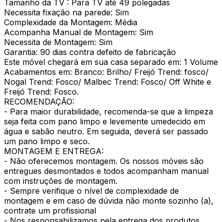
Tamanho da TV : Para TV até 49 polegadas
Necessita fixação na parede: Sim
Complexidade da Montagem: Média
Acompanha Manual de Montagem: Sim
Necessita de Montagem: Sim
Garantia: 90 dias contra defeito de fabricação
Este móvel chegará em sua casa separado em: 1 Volume
Acabamentos em: Branco: Brilho/ Freijó Trend: fosco/
Nogal Trend: Fosco/ Malbec Trend: Fosco/ Off White e
Freijó Trend: Fosco.
RECOMENDAÇÃO:
- Para maior durabilidade, recomenda-se que a limpeza
seja feita com pano limpo e levemente umedecido em
água e sabão neutro. Em seguida, deverá ser passado
um pano limpo e seco.
MONTAGEM E ENTREGA:
- Não oferecemos montagem. Os nossos móveis são
entregues desmontados e todos acompanham manual
com instruções de montagem.
- Sempre verifique o nível de complexidade de
montagem e em caso de dúvida não monte sozinho (a),
contrate um profissional
- Nos responsabilizamos pela entrega dos produtos