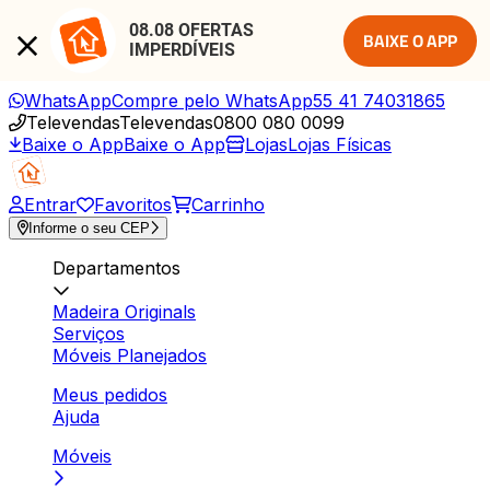
08.08 OFERTAS 
BAIXE O APP
IMPERDÍVEIS
WhatsApp
Compre pelo WhatsApp
55 41 74031865
Televendas
Televendas
0800 080 0099
Baixe o App
Baixe o App
Lojas
Lojas Físicas
Entrar
Favoritos
Carrinho
Informe o seu CEP
Departamentos
Madeira Originals
Serviços
Móveis Planejados
Meus pedidos
Ajuda
Móveis