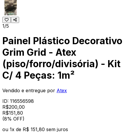
1/5
Painel Plástico Decorativo
Grim Grid - Atex
(piso/forro/divisória) - Kit
C/ 4 Peças: 1m²
Vendido e entregue por
Atex
ID:
116556598
R$
200,00
R$
151
,
80
(8% OFF)
ou
1
x de
R$ 151,80
sem juros