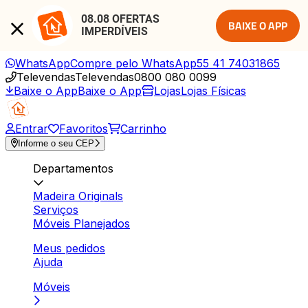
08.08 OFERTAS 
BAIXE O APP
IMPERDÍVEIS
WhatsApp
Compre pelo WhatsApp
55 41 74031865
Televendas
Televendas
0800 080 0099
Baixe o App
Baixe o App
Lojas
Lojas Físicas
Entrar
Favoritos
Carrinho
Informe o seu CEP
Departamentos
Madeira Originals
Serviços
Móveis Planejados
Meus pedidos
Ajuda
Móveis