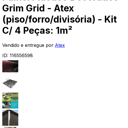
Grim Grid - Atex
(piso/forro/divisória) - Kit
C/ 4 Peças: 1m²
Vendido e entregue por
Atex
ID:
116556598