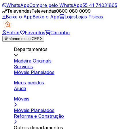
WhatsApp
Compre pelo WhatsApp
55 41 74031865
Televendas
Televendas
0800 080 0099
Baixe o App
Baixe o App
Lojas
Lojas Físicas
Entrar
Favoritos
Carrinho
Informe o seu CEP
Departamentos
Madeira Originals
Serviços
Móveis Planejados
Meus pedidos
Ajuda
Móveis
Móveis Planejados
Reforma e Construção
Outros departamentos