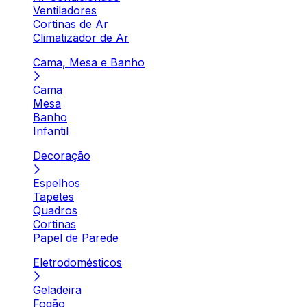
Ventiladores
Cortinas de Ar
Climatizador de Ar
Cama, Mesa e Banho
Cama
Mesa
Banho
Infantil
Decoração
Espelhos
Tapetes
Quadros
Cortinas
Papel de Parede
Eletrodomésticos
Geladeira
Fogão