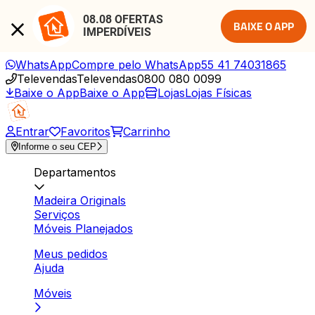
08.08 OFERTAS 
BAIXE O APP
IMPERDÍVEIS
WhatsApp
Compre pelo WhatsApp
55 41 74031865
Televendas
Televendas
0800 080 0099
Baixe o App
Baixe o App
Lojas
Lojas Físicas
Entrar
Favoritos
Carrinho
Informe o seu CEP
Departamentos
Madeira Originals
Serviços
Móveis Planejados
Meus pedidos
Ajuda
Móveis