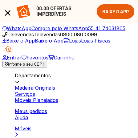
08.08 OFERTAS 
BAIXE O APP
IMPERDÍVEIS
WhatsApp
Compre pelo WhatsApp
55 41 74031865
Televendas
Televendas
0800 080 0099
Baixe o App
Baixe o App
Lojas
Lojas Físicas
Entrar
Favoritos
Carrinho
Informe o seu CEP
Departamentos
Madeira Originals
Serviços
Móveis Planejados
Meus pedidos
Ajuda
Móveis