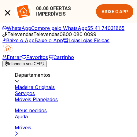
08.08 OFERTAS 
BAIXE O APP
IMPERDÍVEIS
WhatsApp
Compre pelo WhatsApp
55 41 74031865
Televendas
Televendas
0800 080 0099
Baixe o App
Baixe o App
Lojas
Lojas Físicas
Entrar
Favoritos
Carrinho
Informe o seu CEP
Departamentos
Madeira Originals
Serviços
Móveis Planejados
Meus pedidos
Ajuda
Móveis