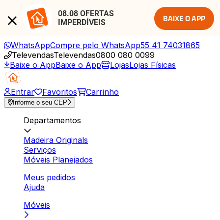
08.08 OFERTAS 
BAIXE O APP
IMPERDÍVEIS
WhatsApp
Compre pelo WhatsApp
55 41 74031865
Televendas
Televendas
0800 080 0099
Baixe o App
Baixe o App
Lojas
Lojas Físicas
Entrar
Favoritos
Carrinho
Informe o seu CEP
Departamentos
Madeira Originals
Serviços
Móveis Planejados
Meus pedidos
Ajuda
Móveis