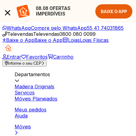
08.08 OFERTAS 
BAIXE O APP
IMPERDÍVEIS
WhatsApp
Compre pelo WhatsApp
55 41 74031865
Televendas
Televendas
0800 080 0099
Baixe o App
Baixe o App
Lojas
Lojas Físicas
Entrar
Favoritos
Carrinho
Informe o seu CEP
Departamentos
Madeira Originals
Serviços
Móveis Planejados
Meus pedidos
Ajuda
Móveis