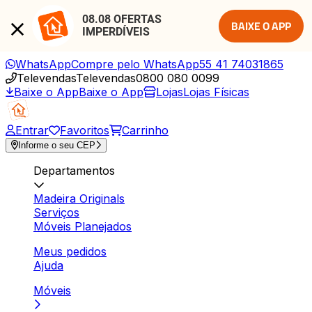
08.08 OFERTAS 
BAIXE O APP
IMPERDÍVEIS
WhatsApp
Compre pelo WhatsApp
55 41 74031865
Televendas
Televendas
0800 080 0099
Baixe o App
Baixe o App
Lojas
Lojas Físicas
Entrar
Favoritos
Carrinho
Informe o seu CEP
Departamentos
Madeira Originals
Serviços
Móveis Planejados
Meus pedidos
Ajuda
Móveis