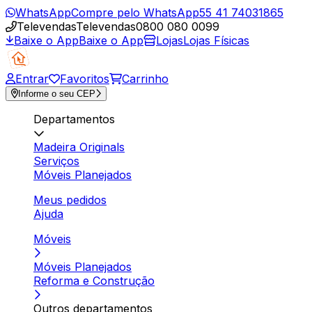
WhatsApp
Compre pelo WhatsApp
55 41 74031865
Televendas
Televendas
0800 080 0099
Baixe o App
Baixe o App
Lojas
Lojas Físicas
Entrar
Favoritos
Carrinho
Informe o seu CEP
Departamentos
Madeira Originals
Serviços
Móveis Planejados
Meus pedidos
Ajuda
Móveis
Móveis Planejados
Reforma e Construção
Outros departamentos