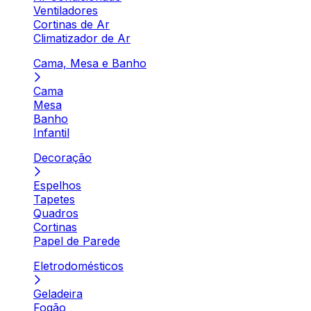
Ventiladores
Cortinas de Ar
Climatizador de Ar
Cama, Mesa e Banho
Cama
Mesa
Banho
Infantil
Decoração
Espelhos
Tapetes
Quadros
Cortinas
Papel de Parede
Eletrodomésticos
Geladeira
Fogão