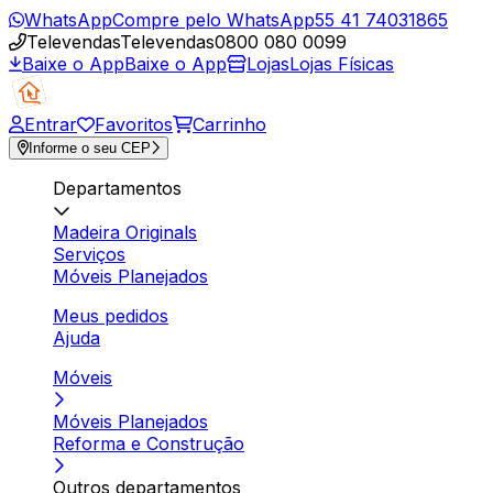
WhatsApp
Compre pelo WhatsApp
55 41 74031865
Televendas
Televendas
0800 080 0099
Baixe o App
Baixe o App
Lojas
Lojas Físicas
Entrar
Favoritos
Carrinho
Informe o seu CEP
Departamentos
Madeira Originals
Serviços
Móveis Planejados
Meus pedidos
Ajuda
Móveis
Móveis Planejados
Reforma e Construção
Outros departamentos