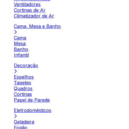
Ventiladores
Cortinas de Ar
Climatizador de Ar
Cama, Mesa e Banho
Cama
Mesa
Banho
Infantil
Decoração
Espelhos
Tapetes
Quadros
Cortinas
Papel de Parede
Eletrodomésticos
Geladeira
Fogão