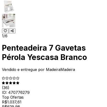
1/6
Penteadeira 7 Gavetas
Pérola Yescasa Branco
Vendido e entregue por
MadeiraMadeira
(
36
)
ID:
470776279
Top Ofertas
R$
1.037,61
R$
629
,
98