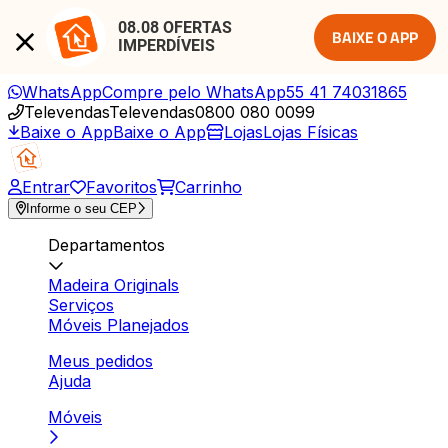
08.08 OFERTAS 
BAIXE O APP
IMPERDÍVEIS
WhatsApp
Compre pelo WhatsApp
55 41 74031865
Televendas
Televendas
0800 080 0099
Baixe o App
Baixe o App
Lojas
Lojas Físicas
Entrar
Favoritos
Carrinho
Informe o seu CEP
Departamentos
Madeira Originals
Serviços
Móveis Planejados
Meus pedidos
Ajuda
Móveis