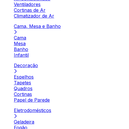
Ventiladores
Cortinas de Ar
Climatizador de Ar
Cama, Mesa e Banho
Cama
Mesa
Banho
Infantil
Decoração
Espelhos
Tapetes
Quadros
Cortinas
Papel de Parede
Eletrodomésticos
Geladeira
Fogão