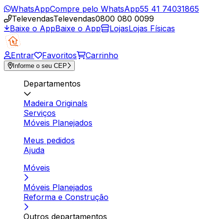
WhatsApp
Compre pelo WhatsApp
55 41 74031865
Televendas
Televendas
0800 080 0099
Baixe o App
Baixe o App
Lojas
Lojas Físicas
Entrar
Favoritos
Carrinho
Informe o seu CEP
Departamentos
Madeira Originals
Serviços
Móveis Planejados
Meus pedidos
Ajuda
Móveis
Móveis Planejados
Reforma e Construção
Outros departamentos