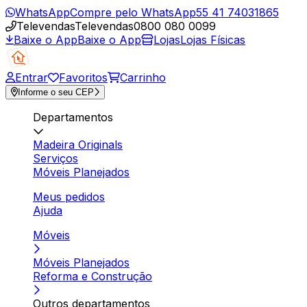
WhatsApp
Compre pelo WhatsApp
55 41 74031865
Televendas
Televendas
0800 080 0099
Baixe o App
Baixe o App
Lojas
Lojas Físicas
Entrar
Favoritos
Carrinho
Informe o seu CEP
Departamentos
Madeira Originals
Serviços
Móveis Planejados
Meus pedidos
Ajuda
Móveis
Móveis Planejados
Reforma e Construção
Outros departamentos