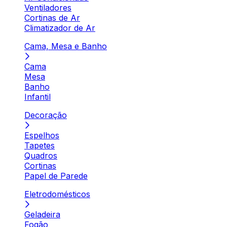
Ventiladores
Cortinas de Ar
Climatizador de Ar
Cama, Mesa e Banho
Cama
Mesa
Banho
Infantil
Decoração
Espelhos
Tapetes
Quadros
Cortinas
Papel de Parede
Eletrodomésticos
Geladeira
Fogão