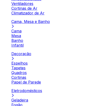
Ventiladores
Cortinas de Ar
Climatizador de Ar
Cama, Mesa e Banho
Cama
Mesa
Banho
Infantil
Decoração
Espelhos
Tapetes
Quadros
Cortinas
Papel de Parede
Eletrodomésticos
Geladeira
Fogão