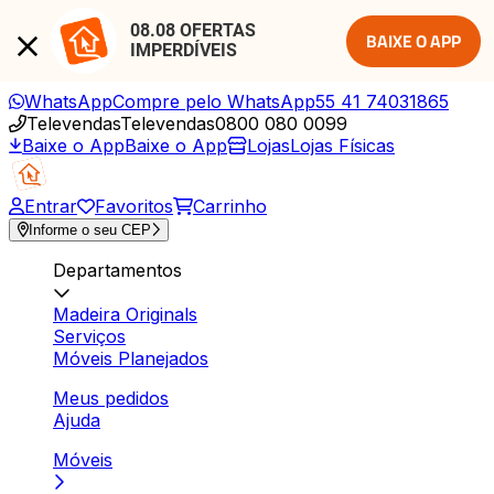
08.08 OFERTAS 
BAIXE O APP
IMPERDÍVEIS
WhatsApp
Compre pelo WhatsApp
55 41 74031865
Televendas
Televendas
0800 080 0099
Baixe o App
Baixe o App
Lojas
Lojas Físicas
Entrar
Favoritos
Carrinho
Informe o seu CEP
Departamentos
Madeira Originals
Serviços
Móveis Planejados
Meus pedidos
Ajuda
Móveis