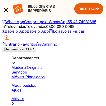
08.08 OFERTAS 
BAIXE O APP
IMPERDÍVEIS
WhatsApp
Compre pelo WhatsApp
55 41 74031865
Televendas
Televendas
0800 080 0099
Baixe o App
Baixe o App
Lojas
Lojas Físicas
Entrar
Favoritos
Carrinho
Informe o seu CEP
Departamentos
Madeira Originals
Serviços
Móveis Planejados
Meus pedidos
Ajuda
Móveis