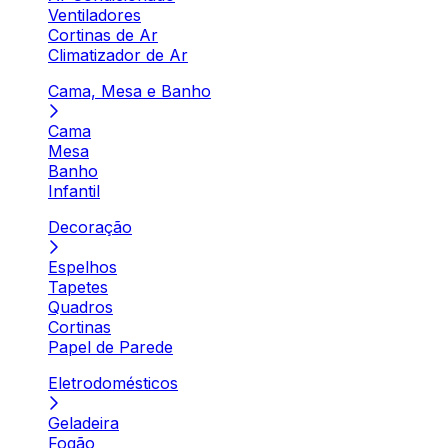
Ventiladores
Cortinas de Ar
Climatizador de Ar
Cama, Mesa e Banho
Cama
Mesa
Banho
Infantil
Decoração
Espelhos
Tapetes
Quadros
Cortinas
Papel de Parede
Eletrodomésticos
Geladeira
Fogão