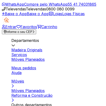
WhatsApp
Compre pelo WhatsApp
55 41 74031865
Televendas
Televendas
0800 080 0099
Baixe o App
Baixe o App
Lojas
Lojas Físicas
Entrar
Favoritos
Carrinho
Informe o seu CEP
Departamentos
Madeira Originals
Serviços
Móveis Planejados
Meus pedidos
Ajuda
Móveis
Móveis Planejados
Reforma e Construção
Outros departamentos