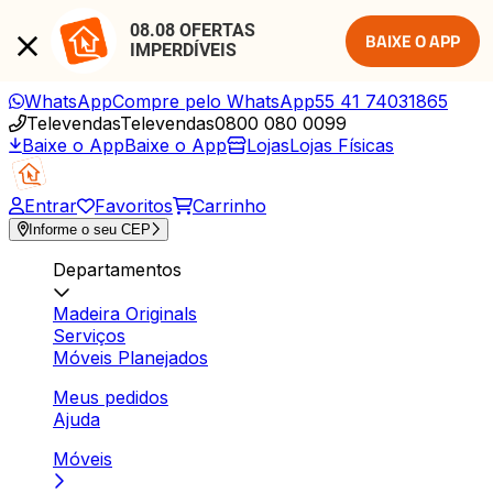
08.08 OFERTAS 
BAIXE O APP
IMPERDÍVEIS
WhatsApp
Compre pelo WhatsApp
55 41 74031865
Televendas
Televendas
0800 080 0099
Baixe o App
Baixe o App
Lojas
Lojas Físicas
Entrar
Favoritos
Carrinho
Informe o seu CEP
Departamentos
Madeira Originals
Serviços
Móveis Planejados
Meus pedidos
Ajuda
Móveis