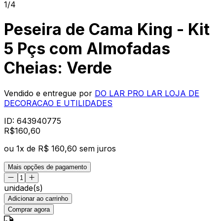
1/4
Peseira de Cama King - Kit
5 Pçs com Almofadas
Cheias: Verde
Vendido e entregue por
DO LAR PRO LAR LOJA DE
DECORACAO E UTILIDADES
ID:
643940775
R$
160
,
60
ou
1
x de
R$ 160,60
sem juros
Mais opções de pagamento
unidade(s)
Adicionar ao carrinho
Comprar agora