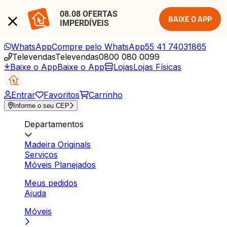
08.08 OFERTAS 
BAIXE O APP
IMPERDÍVEIS
WhatsApp
Compre pelo WhatsApp
55 41 74031865
Televendas
Televendas
0800 080 0099
Baixe o App
Baixe o App
Lojas
Lojas Físicas
Entrar
Favoritos
Carrinho
Informe o seu CEP
Departamentos
Madeira Originals
Serviços
Móveis Planejados
Meus pedidos
Ajuda
Móveis