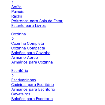
Sofás
Painéis
Racks
Poltronas para Sala de Estar
Estante para Livros
Cozinha
Cozinha Completa
Cozinha Compacta
Balcões para Cozinha
Armário Aéreo
Armários para Cozinha
Escritório
Escrivaninhas
Cadeiras para Escritório
Armários para Escritório
Gaveteiros
Balcões para Escritório