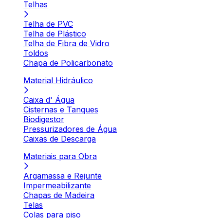
Telhas
Telha de PVC
Telha de Plástico
Telha de Fibra de Vidro
Toldos
Chapa de Policarbonato
Material Hidráulico
Caixa d' Água
Cisternas e Tanques
Biodigestor
Pressurizadores de Água
Caixas de Descarga
Materiais para Obra
Argamassa e Rejunte
Impermeabilizante
Chapas de Madeira
Telas
Colas para piso