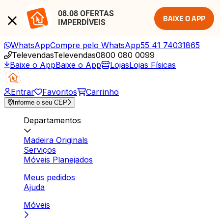
08.08 OFERTAS 
BAIXE O APP
IMPERDÍVEIS
WhatsApp
Compre pelo WhatsApp
55 41 74031865
Televendas
Televendas
0800 080 0099
Baixe o App
Baixe o App
Lojas
Lojas Físicas
Entrar
Favoritos
Carrinho
Informe o seu CEP
Departamentos
Madeira Originals
Serviços
Móveis Planejados
Meus pedidos
Ajuda
Móveis