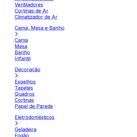
Ventiladores
Cortinas de Ar
Climatizador de Ar
Cama, Mesa e Banho
Cama
Mesa
Banho
Infantil
Decoração
Espelhos
Tapetes
Quadros
Cortinas
Papel de Parede
Eletrodomésticos
Geladeira
Fogão