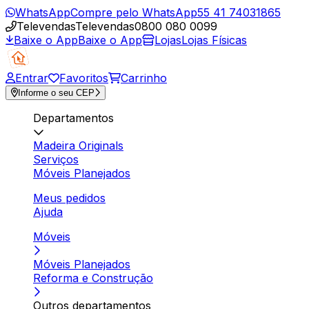
WhatsApp
Compre pelo WhatsApp
55 41 74031865
Televendas
Televendas
0800 080 0099
Baixe o App
Baixe o App
Lojas
Lojas Físicas
Entrar
Favoritos
Carrinho
Informe o seu CEP
Departamentos
Madeira Originals
Serviços
Móveis Planejados
Meus pedidos
Ajuda
Móveis
Móveis Planejados
Reforma e Construção
Outros departamentos