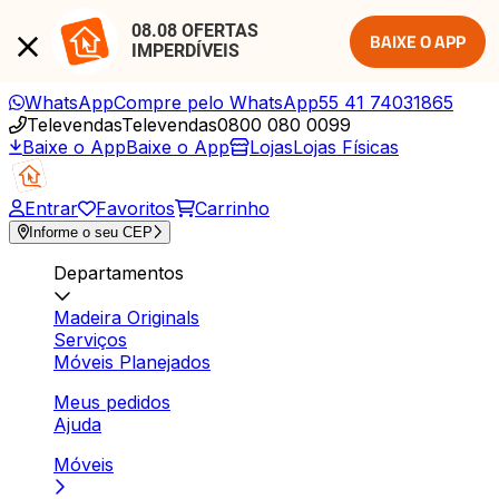
08.08 OFERTAS 
BAIXE O APP
IMPERDÍVEIS
WhatsApp
Compre pelo WhatsApp
55 41 74031865
Televendas
Televendas
0800 080 0099
Baixe o App
Baixe o App
Lojas
Lojas Físicas
Entrar
Favoritos
Carrinho
Informe o seu CEP
Departamentos
Madeira Originals
Serviços
Móveis Planejados
Meus pedidos
Ajuda
Móveis