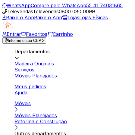
WhatsApp
Compre pelo WhatsApp
55 41 74031865
Televendas
Televendas
0800 080 0099
Baixe o App
Baixe o App
Lojas
Lojas Físicas
Entrar
Favoritos
Carrinho
Informe o seu CEP
Departamentos
Madeira Originals
Serviços
Móveis Planejados
Meus pedidos
Ajuda
Móveis
Móveis Planejados
Reforma e Construção
Outros departamentos