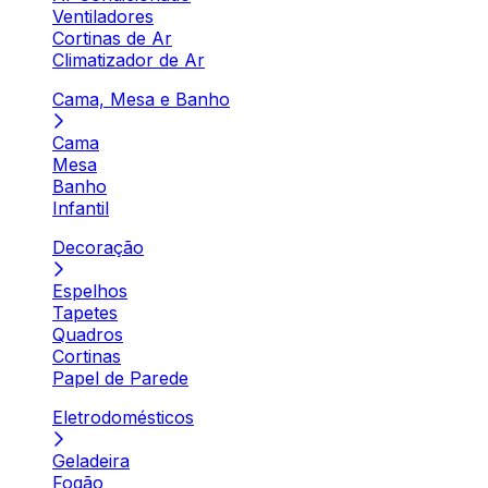
Ventiladores
Cortinas de Ar
Climatizador de Ar
Cama, Mesa e Banho
Cama
Mesa
Banho
Infantil
Decoração
Espelhos
Tapetes
Quadros
Cortinas
Papel de Parede
Eletrodomésticos
Geladeira
Fogão