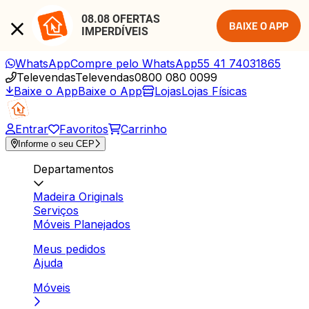
08.08 OFERTAS 
BAIXE O APP
IMPERDÍVEIS
WhatsApp
Compre pelo WhatsApp
55 41 74031865
Televendas
Televendas
0800 080 0099
Baixe o App
Baixe o App
Lojas
Lojas Físicas
Entrar
Favoritos
Carrinho
Informe o seu CEP
Departamentos
Madeira Originals
Serviços
Móveis Planejados
Meus pedidos
Ajuda
Móveis