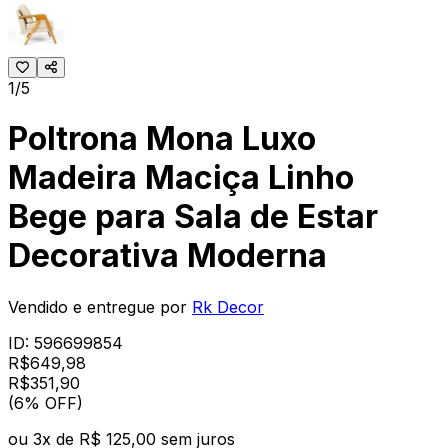
1/5
Poltrona Mona Luxo
Madeira Maciça Linho
Bege para Sala de Estar
Decorativa Moderna
Vendido e entregue por
Rk Decor
ID:
596699854
R$
649,98
R$
351
,
90
(6% OFF)
ou
3
x de
R$ 125,00
sem juros