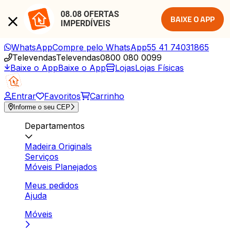
08.08 OFERTAS 
BAIXE O APP
IMPERDÍVEIS
WhatsApp
Compre pelo WhatsApp
55 41 74031865
Televendas
Televendas
0800 080 0099
Baixe o App
Baixe o App
Lojas
Lojas Físicas
Entrar
Favoritos
Carrinho
Informe o seu CEP
Departamentos
Madeira Originals
Serviços
Móveis Planejados
Meus pedidos
Ajuda
Móveis