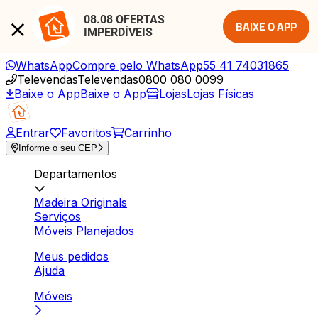
08.08 OFERTAS 
BAIXE O APP
IMPERDÍVEIS
WhatsApp
Compre pelo WhatsApp
55 41 74031865
Televendas
Televendas
0800 080 0099
Baixe o App
Baixe o App
Lojas
Lojas Físicas
Entrar
Favoritos
Carrinho
Informe o seu CEP
Departamentos
Madeira Originals
Serviços
Móveis Planejados
Meus pedidos
Ajuda
Móveis