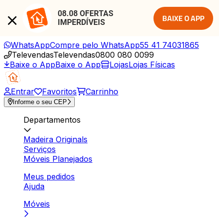
08.08 OFERTAS 
BAIXE O APP
IMPERDÍVEIS
WhatsApp
Compre pelo WhatsApp
55 41 74031865
Televendas
Televendas
0800 080 0099
Baixe o App
Baixe o App
Lojas
Lojas Físicas
Entrar
Favoritos
Carrinho
Informe o seu CEP
Departamentos
Madeira Originals
Serviços
Móveis Planejados
Meus pedidos
Ajuda
Móveis