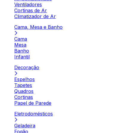
Ventiladores
Cortinas de Ar
Climatizador de Ar
Cama, Mesa e Banho
Cama
Mesa
Banho
Infantil
Decoração
Espelhos
Tapetes
Quadros
Cortinas
Papel de Parede
Eletrodomésticos
Geladeira
Fogão