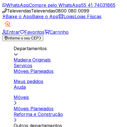
WhatsApp
Compre pelo WhatsApp
55 41 74031865
Televendas
Televendas
0800 080 0099
Baixe o App
Baixe o App
Lojas
Lojas Físicas
Entrar
Favoritos
Carrinho
Informe o seu CEP
Departamentos
Madeira Originals
Serviços
Móveis Planejados
Meus pedidos
Ajuda
Móveis
Móveis Planejados
Reforma e Construção
Outros departamentos