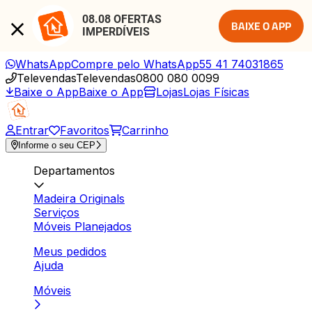
08.08 OFERTAS 
BAIXE O APP
IMPERDÍVEIS
WhatsApp
Compre pelo WhatsApp
55 41 74031865
Televendas
Televendas
0800 080 0099
Baixe o App
Baixe o App
Lojas
Lojas Físicas
Entrar
Favoritos
Carrinho
Informe o seu CEP
Departamentos
Madeira Originals
Serviços
Móveis Planejados
Meus pedidos
Ajuda
Móveis