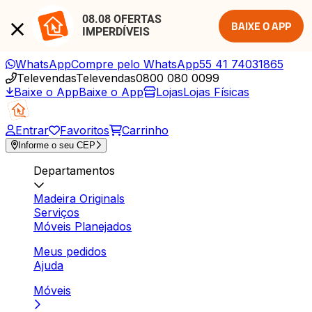
08.08 OFERTAS 
BAIXE O APP
IMPERDÍVEIS
WhatsApp
Compre pelo WhatsApp
55 41 74031865
Televendas
Televendas
0800 080 0099
Baixe o App
Baixe o App
Lojas
Lojas Físicas
Entrar
Favoritos
Carrinho
Informe o seu CEP
Departamentos
Madeira Originals
Serviços
Móveis Planejados
Meus pedidos
Ajuda
Móveis