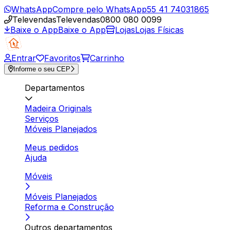
WhatsApp
Compre pelo WhatsApp
55 41 74031865
Televendas
Televendas
0800 080 0099
Baixe o App
Baixe o App
Lojas
Lojas Físicas
Entrar
Favoritos
Carrinho
Informe o seu CEP
Departamentos
Madeira Originals
Serviços
Móveis Planejados
Meus pedidos
Ajuda
Móveis
Móveis Planejados
Reforma e Construção
Outros departamentos