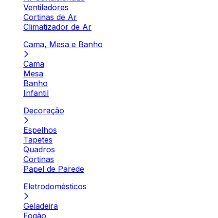
Ventiladores
Cortinas de Ar
Climatizador de Ar
Cama, Mesa e Banho
Cama
Mesa
Banho
Infantil
Decoração
Espelhos
Tapetes
Quadros
Cortinas
Papel de Parede
Eletrodomésticos
Geladeira
Fogão