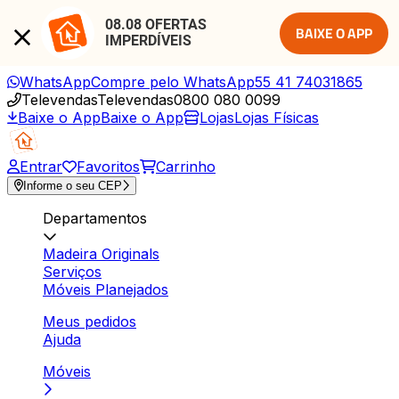
08.08 OFERTAS 
BAIXE O APP
IMPERDÍVEIS
WhatsApp
Compre pelo WhatsApp
55 41 74031865
Televendas
Televendas
0800 080 0099
Baixe o App
Baixe o App
Lojas
Lojas Físicas
Entrar
Favoritos
Carrinho
Informe o seu CEP
Departamentos
Madeira Originals
Serviços
Móveis Planejados
Meus pedidos
Ajuda
Móveis