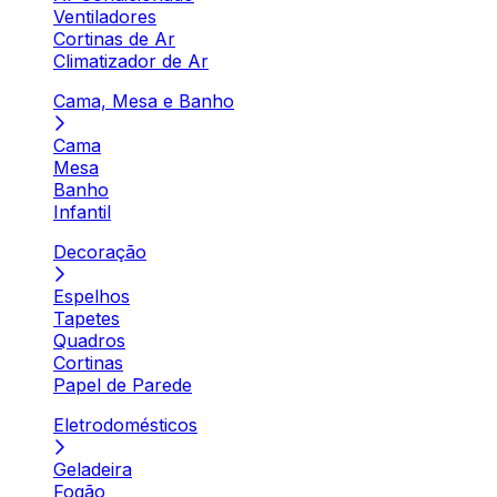
Ventiladores
Cortinas de Ar
Climatizador de Ar
Cama, Mesa e Banho
Cama
Mesa
Banho
Infantil
Decoração
Espelhos
Tapetes
Quadros
Cortinas
Papel de Parede
Eletrodomésticos
Geladeira
Fogão