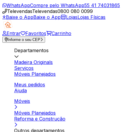
WhatsApp
Compre pelo WhatsApp
55 41 74031865
Televendas
Televendas
0800 080 0099
Baixe o App
Baixe o App
Lojas
Lojas Físicas
Entrar
Favoritos
Carrinho
Informe o seu CEP
Departamentos
Madeira Originals
Serviços
Móveis Planejados
Meus pedidos
Ajuda
Móveis
Móveis Planejados
Reforma e Construção
Outros departamentos