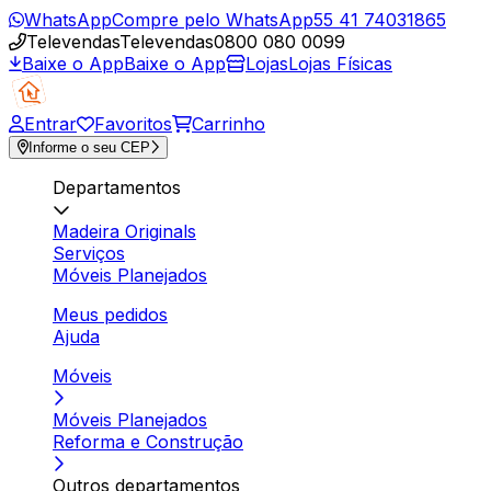
WhatsApp
Compre pelo WhatsApp
55 41 74031865
Televendas
Televendas
0800 080 0099
Baixe o App
Baixe o App
Lojas
Lojas Físicas
Entrar
Favoritos
Carrinho
Informe o seu CEP
Departamentos
Madeira Originals
Serviços
Móveis Planejados
Meus pedidos
Ajuda
Móveis
Móveis Planejados
Reforma e Construção
Outros departamentos