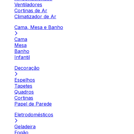
Ventiladores
Cortinas de Ar
Climatizador de Ar
Cama, Mesa e Banho
Cama
Mesa
Banho
Infantil
Decoração
Espelhos
Tapetes
Quadros
Cortinas
Papel de Parede
Eletrodomésticos
Geladeira
Fogão